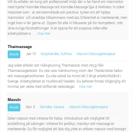
Vill du arbeta i en lung och professionell miljö där vi tar hand om människor
Industriell tillverkning
Behandlingsassistent/Socialpedagog
med hjärta? Kamdee Massage och Kamdee Massage Spa & Wellness Vi söker
massörer som: :är serviceinriktade och positiva :tycker om att hjölpa
människor :vill utvecklas tillsammans med oss Erfarenhet är meriterande, men
Installation, drift, underhåll
Tandsköterska
inget krav-vi lär gärna ut. Öppen för alla Vi fokuserar på din kompetens, inte
dina övriga förutsättningar. Vi är öppna för att anpassa rollen eller
arbetsplatsen e...
Kropps- och skönhetsvård
Budbilsförare
Visa mer
Thaimassage
Kultur, media, design
Tidningsbud/Tidningsdistributör
Jan 15
Nunphakdee, Suthisa
Massör/Massageterapeut
Ansök
Militärt arbete
Lärare i fritidshem/Fritidspedagog
Jag söker erfaren och mångkunnig Thaimassös med intyg från
Thaimassageskolor. Du ska vara månkunning inom den Thailändska hälso-
och massagetraditionen. Du ska också ha minst ett 2-årigt arbetstillstånd i
Naturbruk
Taxiförare/Taxichaufför
Sverige. Arbetsplatsen är Hudiksvall Sweden. Du behöver finnas tillgänglig 40
timmar per vecka med skiftande veckodagar.
Visa mer
Naturvetenskapligt arbete
Läkarsekreterare/Vårdadmin/Medicinsk
Massör
sekreterare
Pedagogiskt arbete
Nov 3
Kamdee, Vasana
Massör/Massageterapeut
Ansök
Söker massör med intresse för hälsa. Introduktion och möjlighet till
Lastbilsförare m.fl.
Sanering och renhållning
anställning på salongen. Intresse för pedikyr, manikyr och massage är
meriterande. Du får möjlighet att lära dig yrket av erfaren massör med koncept