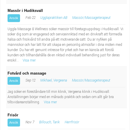
Massör i Hudiksvall
Feb 22
Ugglapraktiken AB
Massör/Massageterapeut
Ansök
Uggla Massage & Wellness söker massör till företagsuppdrag i Hudiksvall. Vi
söker dig som är engagerad och serviceinriktad med en drivkraft att förmedla
hälsa och friskvård till andra på ett motiverande sätt. Du är nyfiken på
människor och har lätt för att skapa en personlig atmosfär i dina möten med
kunder. Du har ett genuint intresse för yrket och har en känsla att förstå
kunden och tillhandahålla de en riktad individuell behandling just för deras
enskil...
Visa mer
Fotvård och massage
Sep 12
Mikhael, Vergeena
Massör/Massageterapeut
Ansök
Jag söker en föreståndare till min klinik, Vergeena klinik i Hudiksvall.
Anställningen börjar med en månads praktik och sedan om allt går bra
tillsvidareanställning.
Visa mer
Frisör
Nov 7
Billouch, Tarik
Herrfrisör
Ansök