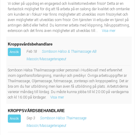
Vi söker på uppdrag en engagerad och kvalitetsmedveten frisör! Detta är en
fantastisk möjlighet för dig att få arbeta på en salong där kvalitet och omtanke
om kunden är i fokus! Här finns möjligheter att utvecklas inom frisöryrket och
även möjligheter att utvecklas som frisör. Om tjänsten Vi erbjuder en tjänst på
antingen deltid eller heltid. Du kommer arbeta med klippning, håruppsättning,
extension och det finns även möjligheter att utvecklas till...
Visa mer
Kroppsvårdsbehandlare
Feb 18
Somboon Hälso & Thaimassage AB
Ansök
Massör/Massageterapeut
Somboon Hälsa Thailmassage söker personal i Hudiksvall med erfarenhet
inom ögonfransförlängning, manikyr och predikyr. Övriga arbetsuppgifter är
Thailmassage, Oljemassage, fotmassage, zonterapi och kroppspeeling. Det är
bra om du har utbildning men kan även få utbildning på plats. Arbetstiderna
varierar måndag till lördag. Du måste kunna jobba till kl 20:00 på vardagarna
och kl 16:00 på lördagar.
Visa mer
KROPPSVÅRDSBEHANDLARE
Sep 3
Somboon Hälso Thaimassage
Ansök
Massör/Massageterapeut