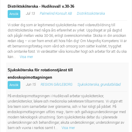
Distriktsköterska - Hudiksvall v.30-36
Jul 13
Palmelind Konsult AB
Distriktssköterska
Ansök
Vi söker dig som är legitimerad sjuksköterska med vidareutbildning till
distriktsköterska med några års erfarenhet av yrket. Uppdraget är på dagtid
och pågår mellan vecka 30-36, enligt överenskommelse. Skicka in din ansökan
redan idag – vi ser fram emot att höra från dig! Om Magnifiq Kompetens Vi är
ett bemanningsföretag inom vård och omsorg som sätter kvalitet, trygghet
och omtanke först. Vi värdesätter våra konsulter högt och arbetar för att du ska
kän...
Visa mer
Sjuksköterska för rotationstjänst till
endoskopimottagningen
Jun 15
REGION GÄVLEBORG
Sjuksköterska, grundutbildad
Ansök
På endoskopimottagningen i Hudiksvall arbetar sjuksköterskor,
undersköterskor, läkare och medicinska sekreterare tillsammans. Vi utgör ett
bra team som samarbetar över gränserna, och vi har roligt på jobbet. På
endoskopimottagningen utförs mag-, tarm- och gallvägsundersökningar med
modern teknologisk utrustning. Som sjuksköterska deltar du i planerade
undersökningar och behandlingar, akuta undersökningar, undersökningar av
barn och vuxna i narkos samt t...
Visa mer