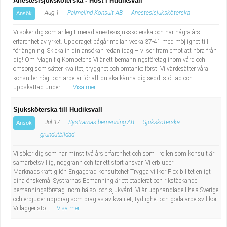
Anestesisjuksköterska - Höst i Hudiksvall
Fastighetsskötare
Socialt arbete
Aug 1
Palmelind Konsult AB
Anestesisjuksköterska
Ansök
Informatör/Kommunikatör
Säkerhetsarbete
Vi söker dig som är legitimerad anestesisjuksköterska och har några års
erfarenhet av yrket. Uppdraget pågår mellan vecka 37-41 med möjlighet till
förlängning. Skicka in din ansökan redan idag – vi ser fram emot att höra från
Brevbärare
Tekniskt arbete
dig! Om Magnifiq Kompetens Vi är ett bemanningsföretag inom vård och
omsorg som sätter kvalitet, trygghet och omtanke först. Vi värdesätter våra
konsulter högt och arbetar för att du ska känna dig sedd, stöttad och
Sjuksköterska, grundutbildad
Transport
uppskattad under ...
Visa mer
Kock, storhushåll
Sjuksköterska till Hudiksvall
Jul 17
Systrarnas bemanning AB
Sjuksköterska,
Ansök
Undersköterska, vård- o specialavd. o mottagning
grundutbildad
Bibliotekarie
Vi söker dig som har minst två års erfarenhet och som i rollen som konsult är
samarbetsvillig, noggrann och tar ett stort ansvar. Vi erbjuder:
Marknadskraftig lön Engagerad konsultchef Trygga villkor Flexibilitet enligt
Administrativ assistent
dina önskemål Systrarnas Bemanning är ett etablerat och rikstäckande
bemanningsföretag inom hälso- och sjukvård. Vi är upphandlade I hela Sverige
och erbjuder uppdrag som präglas av kvalitet, tydlighet och goda arbetsvillkor.
Lärare i gymnasiet
Vi lägger sto...
Visa mer