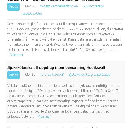
Mar 26
Vacant Vårdbemanning AB
Sjuksköterska,
Ansök
grundutbildad
Vacant söker “dejlige” sjuksköterskor till hemsjukvården i Hudiksvall sommar
2026. Dag/kväll/helg-schema. Vecka v.25 ==> v.33. Individuell lön, du berättar
för oss vad du önskar dig i lön! Krav: 3 års erfarenhet som sjuksköterska.
Erfarenhet från hemsjukvård/hemtjänst. Kan arbeta hela perioden. erfarenhet
från arbete inom hemsjukvård. B-körkort. För att anmäla ditt intresse, besvara
detta mail med: 1. Hur mycket du vill ha i lön! 2. Ditt CV med personnum...
Visa mer
Sjuksköterska till uppdrag inom bemanning Hudiksvall
Mar 30
Te Crea Care AB
Sjuksköterska, grundutbildad
Ansök
Vill du ha större frihet i ditt arbete, utvecklas i din yrkesroll samtidigt som du
har en förmånlig lön? Då är du varmt välkommen till oss på Te Crea Care! Te
Crea Care etablerades 2013 och bemannar sjuksköterskor, fysio- och
arbetsterapeuter. Vi har avtal med samtliga regioner, många kommuner och
privata vårdgivare. Det innebär att vi kan erbjuda dig många olika typer av
uppdrag i hela landet. Te Crea Care har löpande arbetat intensivt med
anbudsarbete fö...
Visa mer