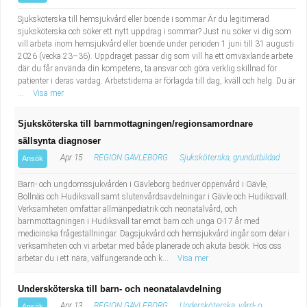
Sjuksköterska till hemsjukvård eller boende i sommar Är du legitimerad
sjuksköterska och söker ett nytt uppdrag i sommar? Just nu söker vi dig som
vill arbeta inom hemsjukvård eller boende under perioden 1 juni till 31 augusti
2026 (vecka 23–36). Uppdraget passar dig som vill ha ett omväxlande arbete
där du får använda din kompetens, ta ansvar och göra verklig skillnad för
patienter i deras vardag. Arbetstiderna är förlagda till dag, kväll och helg. Du är
...
Visa mer
Sjuksköterska till barnmottagningen/regionsamordnare
sällsynta diagnoser
Apr 15
REGION GÄVLEBORG
Sjuksköterska, grundutbildad
Ansök
Barn- och ungdomssjukvården i Gävleborg bedriver öppenvård i Gävle,
Bollnäs och Hudiksvall samt slutenvårdsavdelningar i Gävle och Hudiksvall.
Verksamheten omfattar allmänpediatrik och neonatalvård, och
barnmottagningen i Hudiksvall tar emot barn och unga 0-17 år med
medicinska frågeställningar. Dagsjukvård och hemsjukvård ingår som delar i
verksamheten och vi arbetar med både planerade och akuta besök. Hos oss
arbetar du i ett nära, välfungerande och k...
Visa mer
Undersköterska till barn- och neonatalavdelning
Apr 13
REGION GÄVLEBORG
Undersköterska, vård- o
Ansök