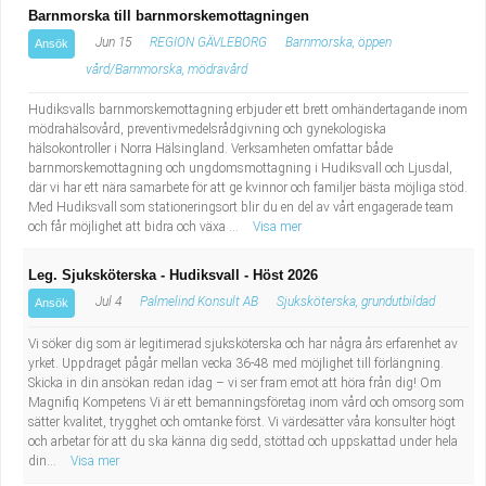
Barnmorska till barnmorskemottagningen
Jun 15
REGION GÄVLEBORG
Barnmorska, öppen
Ansök
vård/Barnmorska, mödravård
Hudiksvalls barnmorskemottagning erbjuder ett brett omhändertagande inom
mödrahälsovård, preventivmedelsrådgivning och gynekologiska
hälsokontroller i Norra Hälsingland. Verksamheten omfattar både
barnmorskemottagning och ungdomsmottagning i Hudiksvall och Ljusdal,
där vi har ett nära samarbete för att ge kvinnor och familjer bästa möjliga stöd.
Med Hudiksvall som stationeringsort blir du en del av vårt engagerade team
och får möjlighet att bidra och växa ...
Visa mer
Leg. Sjuksköterska - Hudiksvall - Höst 2026
Jul 4
Palmelind Konsult AB
Sjuksköterska, grundutbildad
Ansök
Vi söker dig som är legitimerad sjuksköterska och har några års erfarenhet av
yrket. Uppdraget pågår mellan vecka 36-48 med möjlighet till förlängning.
Skicka in din ansökan redan idag – vi ser fram emot att höra från dig! Om
Magnifiq Kompetens Vi är ett bemanningsföretag inom vård och omsorg som
sätter kvalitet, trygghet och omtanke först. Vi värdesätter våra konsulter högt
och arbetar för att du ska känna dig sedd, stöttad och uppskattad under hela
din...
Visa mer