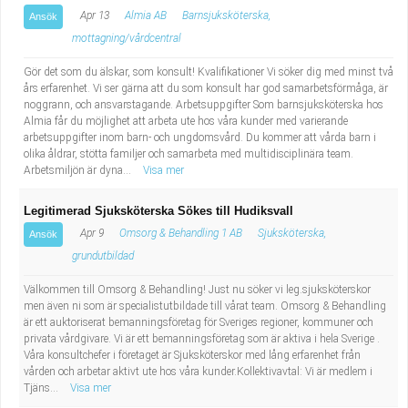
Apr 13
Almia AB
Barnsjuksköterska,
Ansök
mottagning/vårdcentral
Gör det som du älskar, som konsult! Kvalifikationer Vi söker dig med minst två
års erfarenhet. Vi ser gärna att du som konsult har god samarbetsförmåga, är
noggrann, och ansvarstagande. Arbetsuppgifter Som barnsjuksköterska hos
Almia får du möjlighet att arbeta ute hos våra kunder med varierande
arbetsuppgifter inom barn- och ungdomsvård. Du kommer att vårda barn i
olika åldrar, stötta familjer och samarbeta med multidisciplinära team.
Arbetsmiljön är dyna...
Visa mer
Legitimerad Sjuksköterska Sökes till Hudiksvall
Apr 9
Omsorg & Behandling 1 AB
Sjuksköterska,
Ansök
grundutbildad
Välkommen till Omsorg & Behandling! Just nu söker vi leg.sjuksköterskor
men även ni som är specialistutbildade till vårat team. Omsorg & Behandling
är ett auktoriserat bemanningsföretag för Sveriges regioner, kommuner och
privata vårdgivare. Vi är ett bemanningsföretag som är aktiva i hela Sverige .
Våra konsultchefer i företaget är Sjuksköterskor med lång erfarenhet från
vården och arbetar aktivt ute hos våra kunder.Kollektivavtal: Vi är medlem i
Tjäns...
Visa mer