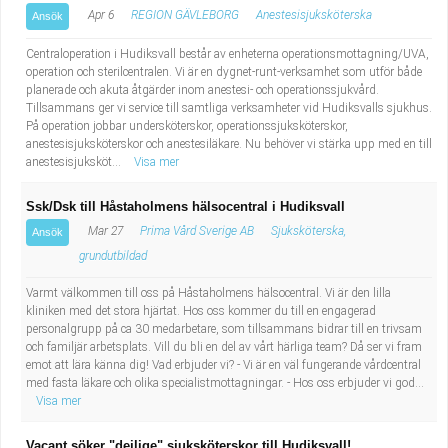
Apr 6
REGION GÄVLEBORG
Anestesisjuksköterska
Ansök
Centraloperation i Hudiksvall består av enheterna operationsmottagning/UVA,
operation och sterilcentralen. Vi är en dygnet-runt-verksamhet som utför både
planerade och akuta åtgärder inom anestesi- och operationssjukvård.
Tillsammans ger vi service till samtliga verksamheter vid Hudiksvalls sjukhus.
På operation jobbar undersköterskor, operationssjuksköterskor,
anestesisjuksköterskor och anestesiläkare. Nu behöver vi stärka upp med en till
anestesisjuksköt...
Visa mer
Ssk/Dsk till Håstaholmens hälsocentral i Hudiksvall
Mar 27
Prima Vård Sverige AB
Sjuksköterska,
Ansök
grundutbildad
Varmt välkommen till oss på Håstaholmens hälsocentral. Vi är den lilla
kliniken med det stora hjärtat. Hos oss kommer du till en engagerad
personalgrupp på ca 30 medarbetare, som tillsammans bidrar till en trivsam
och familjär arbetsplats. Vill du bli en del av vårt härliga team? Då ser vi fram
emot att lära känna dig! Vad erbjuder vi? - Vi är en väl fungerande vårdcentral
med fasta läkare och olika specialistmottagningar. - Hos oss erbjuder vi god...
Visa mer
Vacant söker "dejlige" sjuksköterskor till Hudiksvall!