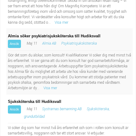
förlängning, enligt överenskommelse. Skicka in din ansökan redan idag – vi
ser fram emot att höra från dig! Om Magnifiq Kompetens Vi är ett
bemanningsföretag inom vård och omsorg som sätter kvalitet, trygghet och
omtanke först. Vi värdesätter våra konsulter högt och arbetar för att du ska
känna dig sedd, stöttad o...
Visa mer
Almia söker psykiatrisjuksköterska till Hudiksvall
Maj 11
Almia AB
Psykiatrisjuksköterska
Ansök
Gör det som du älskar, som konsult! Kvalifikationer Vi söker dig med minst två
års erfarenhet. Vi ser gärna att du som konsult har god samarbetsförmåga, är
noggrann, och ansvarstagande. Arbetsuppgifter Som psykiatrisjuksköterska
hos Almia får du möjlighet att arbeta ute hos våra kunder med varierande
arbetsuppgifter inom psykiatrisk vård. Du kommer att stödja patienter med
psykisk ohälsa, genomföra bedömningar och samarbeta med vårdteam.
Arbetsmiljön är dy...
Visa mer
Sjuksköterska till Hudiksvall
Maj 11
Systrarnas bemanning AB
Sjuksköterska,
Ansök
grundutbildad
Vi söker dig som har minst två års erfarenhet och som i rollen som konsult är
samarbetsvillig, noggrann och tar ett stort ansvar. Vi erbjuder: