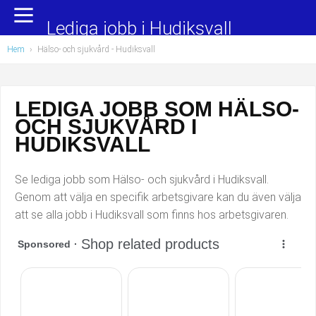
Yrkesområden
Populära jobb
Lediga jobb i Hudiksvall
Hem
›
Hälso- och sjukvård
- Hudiksvall
Administration, ekonomi, juridik
Undersköterska, hemtjänst och äldreboende
Bygg och anläggning
Städare/Lokalvårdare
LEDIGA JOBB SOM HÄLSO-
OCH SJUKVÅRD I
Chefer och verksamhetsledare
Barnskötare
HUDIKSVALL
Data/IT
Lärare i förskola/Förskollärare
Se lediga jobb som Hälso- och sjukvård i Hudiksvall.
Försäljning, inköp, marknadsföring
Lagerarbetare
Genom att välja en specifik arbetsgivare kan du även välja
att se alla jobb i Hudiksvall som finns hos arbetsgivaren.
Hantverksyrken
Bussförare/Busschaufför
Hotell, restaurang, storhushåll
Elevassistent
Hälso- och sjukvård
Personlig assistent