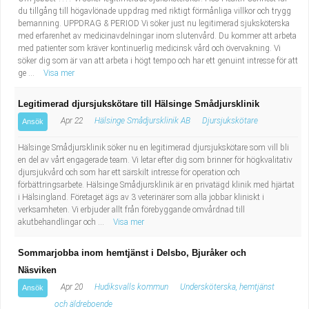
du tillgång till högavlönade uppdrag med riktigt förmånliga villkor och trygg
bemanning. UPPDRAG & PERIOD Vi söker just nu legitimerad sjuksköterska
med erfarenhet av medicinavdelningar inom slutenvård. Du kommer att arbeta
med patienter som kräver kontinuerlig medicinsk vård och övervakning. Vi
söker dig som är van att arbeta i högt tempo och har ett genuint intresse för att
ge ...
Visa mer
Legitimerad djursjukskötare till Hälsinge Smådjursklinik
Apr 22
Hälsinge Smådjursklinik AB
Djursjukskötare
Ansök
Hälsinge Smådjursklinik söker nu en legitimerad djursjukskötare som vill bli
en del av vårt engagerade team. Vi letar efter dig som brinner för högkvalitativ
djursjukvård och som har ett särskilt intresse för operation och
förbättringsarbete. Hälsinge Smådjursklinik är en privatägd klinik med hjärtat
i Hälsingland. Företaget ägs av 3 veterinärer som alla jobbar kliniskt i
verksamheten. Vi erbjuder allt från förebyggande omvårdnad till
akutbehandlingar och ...
Visa mer
Sommarjobba inom hemtjänst i Delsbo, Bjuråker och
Näsviken
Apr 20
Hudiksvalls kommun
Undersköterska, hemtjänst
Ansök
och äldreboende