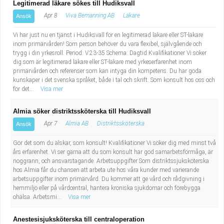
Legitimerad läkare sökes till Hudiksvall
Apr 8
Viva Bemanning AB
Läkare
Ansök
Vi har just nu en tjänst i Hudiksvall för en legitimerad läkare eller ST-läkare
inom primärvården! Som person behöver du vara flexibel, självgående och
trygg i din yrkesroll. Period: V.23-35 Schema: Dagtid Kvalifikationer Vi söker
dig som är legitimerad läkare eller ST-läkare med yrkeserfarenhet inom
primärvården och referenser som kan intyga din kompetens. Du har goda
kunskaper i det svenska språket, både i tal och skrift. Som konsult hos oss och
för det...
Visa mer
Almia söker distriktssköterska till Hudiksvall
Apr 7
Almia AB
Distriktssköterska
Ansök
Gör det som du älskar, som konsult! Kvalifikationer Vi söker dig med minst två
års erfarenhet. Vi ser gärna att du som konsult har god samarbetsförmåga, är
noggrann, och ansvarstagande. Arbetsuppgifter Som distriktssjuksköterska
hos Almia får du chansen att arbeta ute hos våra kunder med varierande
arbetsuppgifter inom primärvård. Du kommer att ge vård och rådgivning i
hemmiljö eller på vårdcentral, hantera kroniska sjukdomar och förebygga
ohälsa. Arbetsmi...
Visa mer
Anestesisjuksköterska till centraloperation