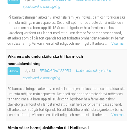
specialavd. o mottagning
På barnavdelningen arbetar vi med hela familjen i fokus, barn och föräldrar ska
i minsta möjliga mån separeras. Det är ett spännande arbete där vi möter och
tar hand om alla barn upp till 18 år och tillgodoser hela familjens behov.
Gävleborg var först ut i landet med att bli certifierade för barnanpassad vård,
ett arbete som pågår fortlöpande för att förbättra omhändertagandet av barnet
och dess familj. Välkommen till ett roligt och meningsfullt arbete ...
Visa mer
Vikarierande undersköterska till barn- och
neonatalavdelning
Apr 13
REGION GÄVLEBORG
Undersköterska, vård- o
Ansök
specialavd. o mottagning
På barnavdelningen arbetar vi med hela familjen i fokus, barn och föräldrar ska
i minsta möjliga mån separeras. Det är ett spännande arbete där vi möter och
tar hand om alla barn upp till 18 år och tillgodoser hela familjens behov.
Gävleborg var först ut i landet med att bli certifierade för barnanpassad vård,
ett arbete som pågår fortlöpande för att förbättra omhändertagandet av barnet
och dess familj. Välkommen till ett roligt och meningsfullt arbete ...
Visa mer
Almia söker barnsjuksköterska till Hudiksvall