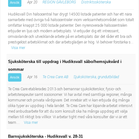
Apr 20
REGION GÄVLEBORG
Distriktssköterska
Ansök
Hudiksvall Din hälsocentral har drygt 14500 listade patienter och har ett nära
samarbete med övriga två hälsocentraler inom verksamhetsområdet som totalt
omfattar knappt 25 000 listade patienter. Den nyrenoverade hälsocentralen
erbjuder en ljus och modern arbetsplats. Vi erbjuder dig ett intressant,
omväxlande och utvecklande arbete på en arbetsplats där det råder ett bra och
prestigelöst arbetsklimat och där arbetsglädjen är hög. Vi behöver förstärka s...
Visa mer
Sjuksköterska till uppdrag i Hudiksvall säbo/hemsjukvård i
sommar
Apr 16
Te Crea Care AB
Sjuksköterska, grundutbildad
Ansök
Te Crea Care etablerades 2013 och bemannar sjuksköterskor, fysio- och
arbetsterapeuter samt socionomer. Vi har avtal med samtliga regioner, många
kommuner och privata vårdgivare. Det innebär att vi kan erbjuda dig många
olika typer av uppdrag i hela landet. Te Crea Care har löpande arbetat intensivt
med anbudsarbete för att du som konsult ska ha många uppdrag att välja
mellan till riktigt bra villkor. Vi arbetar tight med våra konsulter där vi är ett
team....
Visa mer
Barnsjuksköterska - Hudiksvall v. 28-31