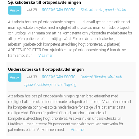
Sjuksköterska till ortopedavdelningen
Jul 28
REGION GÄVLEBORG
Sjuksköterska, grundutbildad
Ansök
Att arbeta hos oss på ortopedavdelningen i Hudiksvall ger en bred erfarenhet
inom sjuksköterskeyrket med möjlighet att utvecklas inom området ortopedi
och urologi. Vi är måna om att ha kompetenta och yrkesstolta medarbetare för
att ge våra patienter bästa möjliga vård. För oss är patientsäkerhet,
arbetsmiljöarbete och kompetensutveckling högt prioriterat. 2 plats(er).
ARBETSUPPGIFTER Som sjuksköterska på ortopedavdelning 6 kan du se
fram emot ett r...
Visa mer
Undersköterska till ortopedavdelningen
Jul 30
REGION GÄVLEBORG
Undersköterska, vård- och
Ansök
specialavdelning och mottagning
Att arbeta hos oss på ortopedavdelningen ger en bred erfarenhet med
möjlighet att utvecklas inom området ortopedi och urologi. Vi är måna om att
ha kompetenta och yrkesstolta medarbetare för att ge våra patienter bästa
möjliga vård. För oss är patientsäkerhet, arbetsmiljöarbete och
kompetensutveckling högt prioriterat. Vi söker nu en undersköterska till
Hudiksvall med intresse för personcentrerad vård som kan samverka för
patientens bästa. Välkommen med...
Visa mer