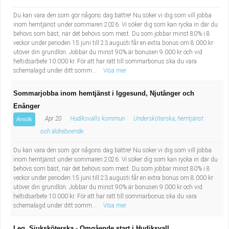
Du kan vara den som gör någons dag bättre! Nu söker vi dig som vill jobba
inom hemtjänst under sommaren 2026. Vi söker dig som kan rycka in där du
behövs som bäst, när det behövs som mest. Du som jobbar minst 80% i 8
veckor under perioden 15 juni till 23 augusti får en extra bonus om 8.000 kr
utöver din grundlön. Jobbar du minst 90% är bonusen 9.000 kr och vid
heltidsarbete 10.000 kr. För att har rätt till sommarbonus ska du vara
schemalagd under ditt somm...
Visa mer
Sommarjobba inom hemtjänst i Iggesund, Njutånger och
Enånger
Apr 20
Hudiksvalls kommun
Undersköterska, hemtjänst
Ansök
och äldreboende
Du kan vara den som gör någons dag bättre! Nu söker vi dig som vill jobba
inom hemtjänst under sommaren 2026. Vi söker dig som kan rycka in där du
behövs som bäst, när det behövs som mest. Du som jobbar minst 80% i 8
veckor under perioden 15 juni till 23 augusti får en extra bonus om 8.000 kr
utöver din grundlön. Jobbar du minst 90% är bonusen 9.000 kr och vid
heltidsarbete 10.000 kr. För att har rätt till sommarbonus ska du vara
schemalagd under ditt somm...
Visa mer
Leg. Sjuksköterska - Omgående start i Hudiksvall