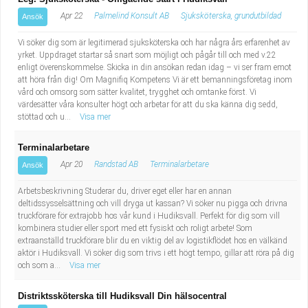
Apr 22
Palmelind Konsult AB
Sjuksköterska, grundutbildad
Ansök
Vi söker dig som är legitimerad sjuksköterska och har några års erfarenhet av
yrket. Uppdraget startar så snart som möjligt och pågår till och med v.22
enligt överenskommelse. Skicka in din ansökan redan idag – vi ser fram emot
att höra från dig! Om Magnifiq Kompetens Vi är ett bemanningsföretag inom
vård och omsorg som sätter kvalitet, trygghet och omtanke först. Vi
värdesätter våra konsulter högt och arbetar för att du ska känna dig sedd,
stöttad och u...
Visa mer
Terminalarbetare
Apr 20
Randstad AB
Terminalarbetare
Ansök
Arbetsbeskrivning Studerar du, driver eget eller har en annan
deltidssysselsättning och vill dryga ut kassan? Vi söker nu pigga och drivna
truckförare för extrajobb hos vår kund i Hudiksvall. Perfekt för dig som vill
kombinera studier eller sport med ett fysiskt och roligt arbete! Som
extraanställd truckförare blir du en viktig del av logistikflödet hos en välkänd
aktör i Hudiksvall. Vi söker dig som trivs i ett högt tempo, gillar att röra på dig
och som a...
Visa mer
Distriktssköterska till Hudiksvall Din hälsocentral