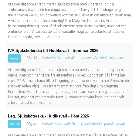
Vi söker dig som är legitimerad sjuksköterska med vidareutbildning i
ambulanssjukvård och har några års erfarenhet av yrket. Uppdraget pågår
mellan vecka 24-33, enligt överenskommelse. Skicka in din ansökan redan idag
– vi ser fram emot att höra från dig! Om Magnifiq Kompetens Vi är ett
bemanningsföretag inom vård och omsorg som sätter kvalitet, trygghet och
omtanke först. Vi värdesätter våra konsulter högt och arbetar för att du ska
känna dig sedd, stöt...
Visa mer
IVA-Sjuksköterska till Hudiksvall - Sommar 2026
Maj 19
Palmelind Konsult AB
Intensivvårdssjuksköterska
Ansök
Vi söker dig som är legitimerad sjuksköterska med vidareutbildning inom
intensivvård och har några års erfarenhet av yrket. Uppdraget pågår mellan
vecka 24-34 med chans till förlängning, enligt överenskommelse. Skicka in din
ansökan redan idag – vi ser fram emot att höra från dig! Om Magnifiq
Kompetens Vi är ett bemanningsföretag inom vård och omsorg som sätter
kvalitet, trygghet och omtanke först. Vi värdesätter våra konsulter högt och
arbetar för att d...
Visa mer
Leg. Sjuksköterska - Hudiksvall - Höst 2026
Maj 27
Palmelind Konsult AB
Sjuksköterska, grundutbildad
Ansök
Vi söker dig som är legitimerad sjuksköterska och har några års erfarenhet av