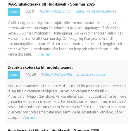
IVA-Sjuksköterska till Hudiksvall - Sommar 2026
Jun 8
Palmelind Konsult AB
Intensivvårdssjuksköterska
Ansök
Vi söker dig som är legitimerad sjuksköterska med vidareutbildning inom
intensivvård och har några års erfarenhet av yrket. Uppdraget pågår mellan
vecka 25-33 med möjlighet till förlängning. Skicka in din ansökan redan idag
– vi ser fram emot att höra från dig! Om Magnifiq Kompetens Vi är ett
bemanningsföretag inom vård och omsorg som sätter kvalitet, trygghet och
omtanke först. Vi värdesätter våra konsulter högt och arbetar för att du ska
känna dig sedd...
Visa mer
Distriktssköterska till mobila teamet
Maj 29
REGION GÄVLEBORG
Distriktssköterska
Ansök
Mobila sjukvårdsteamet erbjuder vård i hemmet för patienter som har svårt att
ta sig till sin ordinarie vårdgivare. Teamet hör organisatoriskt till VO
Primärvård i Region Gävleborg. Verksamheten står i huvudsak på två ben: dels
genomför vi mer eller mindre akuta hembesök som ett mobilt team med läkare
och sjuksköterska, dels ansvarar vi för hemsjukvården i Hudiksvalls kommun.
Vi arbetar brett och samarbetar med samtliga hälsocentraler i området, både
bolag...
Visa mer
Anestesisjuksköterska - Hudiksvall - Sommar 2026