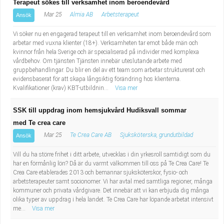
Terapeut sökes till verksamhet inom beroendevård
Mar 25
Almia AB
Arbetsterapeut
Ansök
Vi söker nu en engagerad terapeut till en verksamhet inom beroendevård som
arbetar med vuxna klienter (18+). Verksamheten tar emot både män och
kvinnor från hela Sverige och är specialiserad på individer med komplexa
vårdbehov. Om tjänsten Tjänsten innebär uteslutande arbete med
gruppbehandlingar. Du blir en del av ett team som arbetar strukturerat och
evidensbaserat för att skapa långsiktig förändring hos klienterna.
Kvalifikationer (krav) KBT-utbildnin...
Visa mer
SSK till uppdrag inom hemsjukvård Hudiksvall sommar
med Te crea care
Mar 25
Te Crea Care AB
Sjuksköterska, grundutbildad
Ansök
Vill du ha större frihet i ditt arbete, utvecklas i din yrkesroll samtidigt som du
har en förmånlig lön? Då är du varmt välkommen till oss på Te Crea Care! Te
Crea Care etablerades 2013 och bemannar sjuksköterskor, fysio- och
arbetsterapeuter samt socionomer. Vi har avtal med samtliga regioner, många
kommuner och privata vårdgivare. Det innebär att vi kan erbjuda dig många
olika typer av uppdrag i hela landet. Te Crea Care har löpande arbetat intensivt
me...
Visa mer