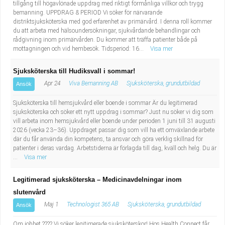
tillgång till högavlönade uppdrag med riktigt förmånliga villkor och trygg
bemanning. UPPDRAG & PERIOD Vi söker för närvarande
distriktsjuksköterska med god erfarenhet av primärvård. I denna roll kommer
du att arbeta med hälsoundersökningar, sjukvårdande behandlingar och
rådgivning inom primärvården. Du kommer att träffa patienter både på
mottagningen och vid hembesök. Tidsperiod: 16...
Visa mer
Sjuksköterska till Hudiksvall i sommar!
Apr 24
Viva Bemanning AB
Sjuksköterska, grundutbildad
Ansök
Sjuksköterska till hemsjukvård eller boende i sommar Är du legitimerad
sjuksköterska och söker ett nytt uppdrag i sommar? Just nu söker vi dig som
vill arbeta inom hemsjukvård eller boende under perioden 1 juni till 31 augusti
2026 (vecka 23–36). Uppdraget passar dig som vill ha ett omväxlande arbete
där du får använda din kompetens, ta ansvar och göra verklig skillnad för
patienter i deras vardag. Arbetstiderna är förlagda till dag, kväll och helg. Du är
...
Visa mer
Legitimerad sjuksköterska – Medicinavdelningar inom
slutenvård
Maj 1
Technologist 365 AB
Sjuksköterska, grundutbildad
Ansök
Om jobbet ???? Vi söker legitimerade sjuksköterskor! Hos Health Connect får