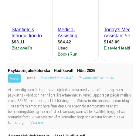
Industriell tillverkning
Behandlingsassistent/Socialpedagog
Installation, drift, underhåll
Tandsköterska
Kropps- och skönhetsvård
Budbilsförare
Kultur, media, design
Tidningsbud/Tidningsdistributör
Militärt arbete
Lärare i fritidshem/Fritidspedagog
Psykiatrisjuksköterska - Hudiksvall - Höst 2026
Aug 1
Palmelind Konsult AB
Psykiatrisjuksköterska
Ansök
Naturbruk
Taxiförare/Taxichaufför
Vi söker dig som är legitimerad sjuksköterska med vidareutbildning inom
Naturvetenskapligt arbete
Läkarsekreterare/Vårdadmin/Medicinsk
psykiatrisk vård och har några års erfarenhet av yrket. Uppdraget pågår mellan
vecka 35--39 med möjlighet till förlängning. Skicka in din ansökan redan idag
– vi ser fram emot att höra från dig! Om Magnifiq Kompetens Vi är ett
sekreterare
Pedagogiskt arbete
bemanningsföretag inom vård och omsorg som sätter kvalitet, trygghet och
omtanke först. Vi värdesätter våra konsulter högt och arbetar för att du ska
känna dig...
Visa mer
Lastbilsförare m.fl.
Sanering och renhållning