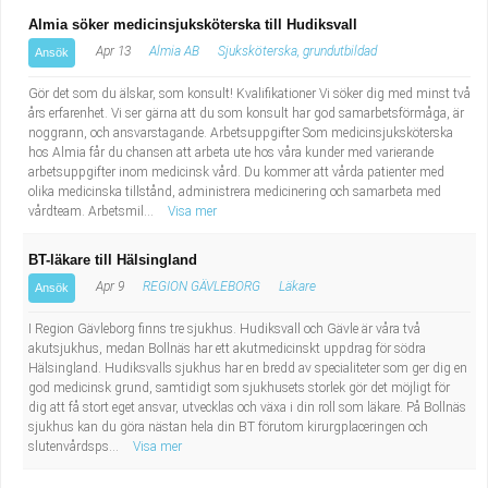
Almia söker medicinsjuksköterska till Hudiksvall
Apr 13
Almia AB
Sjuksköterska, grundutbildad
Ansök
Gör det som du älskar, som konsult! Kvalifikationer Vi söker dig med minst två
års erfarenhet. Vi ser gärna att du som konsult har god samarbetsförmåga, är
noggrann, och ansvarstagande. Arbetsuppgifter Som medicinsjuksköterska
hos Almia får du chansen att arbeta ute hos våra kunder med varierande
arbetsuppgifter inom medicinsk vård. Du kommer att vårda patienter med
olika medicinska tillstånd, administrera medicinering och samarbeta med
vårdteam. Arbetsmil...
Visa mer
BT-läkare till Hälsingland
Apr 9
REGION GÄVLEBORG
Läkare
Ansök
I Region Gävleborg finns tre sjukhus. Hudiksvall och Gävle är våra två
akutsjukhus, medan Bollnäs har ett akutmedicinskt uppdrag för södra
Hälsingland. Hudiksvalls sjukhus har en bredd av specialiteter som ger dig en
god medicinsk grund, samtidigt som sjukhusets storlek gör det möjligt för
dig att få stort eget ansvar, utvecklas och växa i din roll som läkare. På Bollnäs
sjukhus kan du göra nästan hela din BT förutom kirurgplaceringen och
slutenvårdsps...
Visa mer