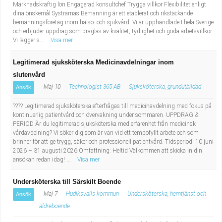
Marknadskraftig lön Engagerad konsultchef Trygga villkor Flexibilitet enligt
dina önskemål Systrarnas Bemanning är ett etablerat och rikstäckande
bemanningsföretag inom hälso- och sjukvård. Vi är upphandlade I hela Sverige
och erbjuder uppdrag som präglas av kvalitet, tydlighet och goda arbetsvillkor.
Vi lägger s...
Visa mer
Legitimerad sjuksköterska Medicinavdelningar inom
slutenvård
Maj 10
Technologist 365 AB
Sjuksköterska, grundutbildad
Ansök
???? Legitimerad sjuksköterska efterfrågas till medicinavdelning med fokus på
kontinuerlig patientvård och övervakning under sommaren. UPPDRAG &
PERIOD Är du legitimerad sjuksköterska med erfarenhet från medicinsk
vårdavdelning? Vi söker dig som är van vid ett tempofyllt arbete och som
brinner för att ge trygg, säker och professionell patientvård. Tidsperiod: 10 juni
2026 – 31 augusti 2026 Omfattning: Heltid Välkommen att skicka in din
ansökan redan idag! ...
Visa mer
Undersköterska till Särskilt Boende
Maj 7
Hudiksvalls kommun
Undersköterska, hemtjänst och
Ansök
äldreboende