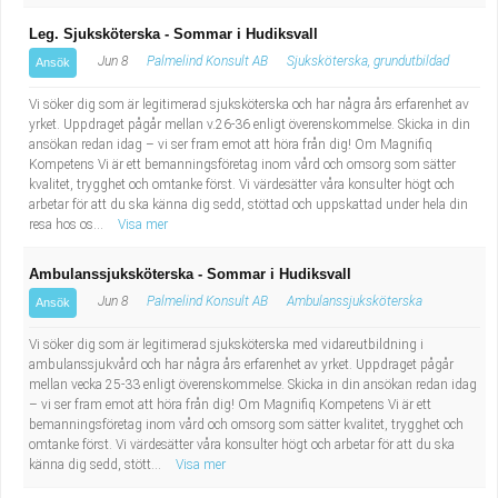
Leg. Sjuksköterska - Sommar i Hudiksvall
Jun 8
Palmelind Konsult AB
Sjuksköterska, grundutbildad
Ansök
Vi söker dig som är legitimerad sjuksköterska och har några års erfarenhet av
yrket. Uppdraget pågår mellan v.26-36 enligt överenskommelse. Skicka in din
ansökan redan idag – vi ser fram emot att höra från dig! Om Magnifiq
Kompetens Vi är ett bemanningsföretag inom vård och omsorg som sätter
kvalitet, trygghet och omtanke först. Vi värdesätter våra konsulter högt och
arbetar för att du ska känna dig sedd, stöttad och uppskattad under hela din
resa hos os...
Visa mer
Ambulanssjuksköterska - Sommar i Hudiksvall
Jun 8
Palmelind Konsult AB
Ambulanssjuksköterska
Ansök
Vi söker dig som är legitimerad sjuksköterska med vidareutbildning i
ambulanssjukvård och har några års erfarenhet av yrket. Uppdraget pågår
mellan vecka 25-33 enligt överenskommelse. Skicka in din ansökan redan idag
– vi ser fram emot att höra från dig! Om Magnifiq Kompetens Vi är ett
bemanningsföretag inom vård och omsorg som sätter kvalitet, trygghet och
omtanke först. Vi värdesätter våra konsulter högt och arbetar för att du ska
känna dig sedd, stött...
Visa mer