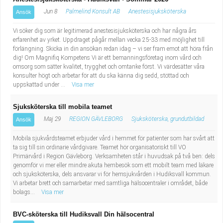
Jun 8
Palmelind Konsult AB
Anestesisjuksköterska
Ansök
Vi söker dig som är legitimerad anestesisjuksköterska och har några års
erfarenhet av yrket. Uppdraget pågår mellan vecka 25-33 med möjlighet till
förlängning. Skicka in din ansökan redan idag – vi ser fram emot att höra från
dig! Om Magnifiq Kompetens Vi är ett bemanningsföretag inom vård och
omsorg som sätter kvalitet, trygghet och omtanke först. Vi värdesätter våra
konsulter högt och arbetar för att du ska känna dig sedd, stöttad och
uppskattad under ...
Visa mer
Sjuksköterska till mobila teamet
Maj 29
REGION GÄVLEBORG
Sjuksköterska, grundutbildad
Ansök
Mobila sjukvårdsteamet erbjuder vård i hemmet för patienter som har svårt att
ta sig till sin ordinarie vårdgivare. Teamet hör organisatoriskt till VO
Primärvård i Region Gävleborg. Verksamheten står i huvudsak på två ben: dels
genomför vi mer eller mindre akuta hembesök som ett mobilt team med läkare
och sjuksköterska, dels ansvarar vi för hemsjukvården i Hudiksvall kommun.
Vi arbetar brett och samarbetar med samtliga hälsocentraler i området, både
bolags...
Visa mer
BVC-sköterska till Hudiksvall Din hälsocentral