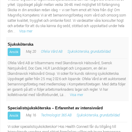
yrket. Uppdraget pågår mellan vecka 36-48 med möjlighet till förlängning.
Skicka in din ansökan redan idag – vi ser fram emot att höra från dig! Om
Magnifiq Kompetens Vi är ett bemanningsföretag inom vård och omsorg som
sätter kvalitet, trygghet och omtanke först. Vi värdesätter våra konsulter högt
och arbetar för att du ska känna dig sedd, stöttad och uppskattad under hela
din...
Visa mer
Sjuksköterska
Maj 20
Ofelia Vård AB
Sjuksköterska, grundutbildad
Ansök
Ofelia Vård AB är tillsammans med Skandinavisk Hälsovård, Svensk
Närsjukvård, Doc Care, HLR Landslaget och Linguacom, en del av
Skandinavisk Hälsovård Group. Vi söker för kunds räkning sjuksköterska.
Uppdraget gäller från 25 maj 2026 och löpande. Ofelia Vård är ett auktoriserat
bemanningsföretag med medlemskap i Kompetensföretagen. Med detta följer
en garanti på att vi följer arbetsmarknadens lagar och regler. Vi har
kollektivavtal med Vårdförbundet, Lä...
Visa mer
Specialistsjuksköterska – Erfarenhet av intensivvård
Maj 16
Technologist 365 AB
Sjuksköterska, grundutbildad
Ansök
Vi söker specialistsjuksköterskor! Hos Health Connect får du tillgång till