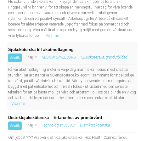
Nu söker vi undersköterskor till Frejagården särskilt boende för äldre i
Friggesund Vi brinner vi för att skapa en meningsfull vardag för våra boende
och söker dig som vill vara med och utveckla vår verksamhet genom
nytänkande och ett positivt synsätt. Arbetsuppgifter Arbete på ett särskilt
boende för äldre erbjuder varierade uppgifter med fokus på omvårdnad och
social omsorg. Våra mål är att skapa en trygg miljö med god omvårdnad där
vi är lyhörda för bo...
Visa mer
Sjuksköterska till akutmottagning
Maj 4
REGION GÄVLEBORG
Sjuksköterska, grundutbildad
Ansök
På vår akutmottagning möter vi varje dag människor i deras mest utsatta
stunder. Här arbetar cirka 50 engagerade kollegor tillsammans för att alltid ge
rätt vård, på rätt vårdnivå och i rätt tid. Vår nyrenoverade akutmottagning är
byggd med patientsäkerhet och trivsel i fokus - utrustad med den senaste
tekniken för att ge bästa möjliga vård och arbetsmiljö. Hos oss blir du en viktig
del av ett starkt team där samarbete, kompetens och omtanke alltid står...
Visa mer
Distriktsjuksköterska – Erfarenhet av primärvård
Maj 4
Technologist 365 AB
Distriktssköterska
Ansök
Om jobbet ???? Vi söker distriktsjuksköterskor! Hos Health Connect får du