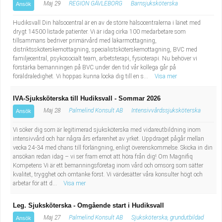
Maj 29
REGION GÄVLEBORG
Barnsjuksköterska
Ansök
Hudiksvall Din hälsocentral är en av de större hälsocentralerna i länet med
drygt 14500 listade patienter. Vi är idag cirka 100 medarbetare som
tillsammans bedriver primärvård med läkarmottagning,
distriktssköterskemottagning, specialistsköterskemottagning, BVC med
familjecentral, psykosocialt team, arbetsterapi, fysioterapi. Nu behöver vi
förstärka bemanningen på BVC under den tid vår kollega går på
föräldraledighet. Vi hoppas kunna locka dig till en s...
Visa mer
IVA-Sjuksköterska till Hudiksvall - Sommar 2026
Maj 28
Palmelind Konsult AB
Intensivvårdssjuksköterska
Ansök
Vi söker dig som är legitimerad sjuksköterska med vidareutbildning inom
intensivvård och har några års erfarenhet av yrket. Uppdraget pågår mellan
vecka 24-34 med chans till förlängning, enligt överenskommelse. Skicka in din
ansökan redan idag – vi ser fram emot att höra från dig! Om Magnifiq
Kompetens Vi är ett bemanningsföretag inom vård och omsorg som sätter
kvalitet, trygghet och omtanke först. Vi värdesätter våra konsulter högt och
arbetar för att d...
Visa mer
Leg. Sjuksköterska - Omgående start i Hudiksvall
Maj 27
Palmelind Konsult AB
Sjuksköterska, grundutbildad
Ansök