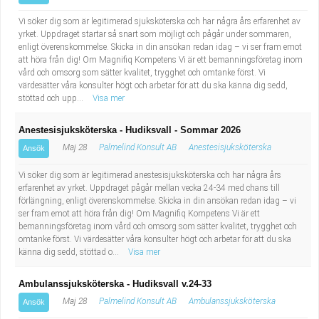
Vi söker dig som är legitimerad sjuksköterska och har några års erfarenhet av
yrket. Uppdraget startar så snart som möjligt och pågår under sommaren,
enligt överenskommelse. Skicka in din ansökan redan idag – vi ser fram emot
att höra från dig! Om Magnifiq Kompetens Vi är ett bemanningsföretag inom
vård och omsorg som sätter kvalitet, trygghet och omtanke först. Vi
värdesätter våra konsulter högt och arbetar för att du ska känna dig sedd,
stöttad och upp...
Visa mer
Anestesisjuksköterska - Hudiksvall - Sommar 2026
Maj 28
Palmelind Konsult AB
Anestesisjuksköterska
Ansök
Vi söker dig som är legitimerad anestesisjuksköterska och har några års
erfarenhet av yrket. Uppdraget pågår mellan vecka 24-34 med chans till
förlängning, enligt överenskommelse. Skicka in din ansökan redan idag – vi
ser fram emot att höra från dig! Om Magnifiq Kompetens Vi är ett
bemanningsföretag inom vård och omsorg som sätter kvalitet, trygghet och
omtanke först. Vi värdesätter våra konsulter högt och arbetar för att du ska
känna dig sedd, stöttad o...
Visa mer
Ambulanssjuksköterska - Hudiksvall v.24-33
Maj 28
Palmelind Konsult AB
Ambulanssjuksköterska
Ansök