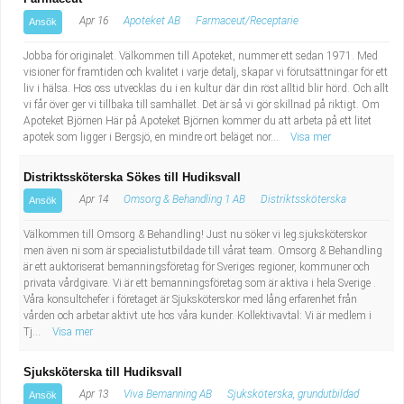
Apr 16
Apoteket AB
Farmaceut/Receptarie
Ansök
Jobba för originalet. Välkommen till Apoteket, nummer ett sedan 1971. Med
visioner för framtiden och kvalitet i varje detalj, skapar vi förutsättningar för ett
liv i hälsa. Hos oss utvecklas du i en kultur där din röst alltid blir hörd. Och allt
vi får över ger vi tillbaka till samhället. Det är så vi gör skillnad på riktigt. Om
Apoteket Björnen Här på Apoteket Björnen kommer du att arbeta på ett litet
apotek som ligger i Bergsjö, en mindre ort beläget nor...
Visa mer
Distriktssköterska Sökes till Hudiksvall
Apr 14
Omsorg & Behandling 1 AB
Distriktssköterska
Ansök
Välkommen till Omsorg & Behandling! Just nu söker vi leg.sjuksköterskor
men även ni som är specialistutbildade till vårat team. Omsorg & Behandling
är ett auktoriserat bemanningsföretag för Sveriges regioner, kommuner och
privata vårdgivare. Vi är ett bemanningsföretag som är aktiva i hela Sverige .
Våra konsultchefer i företaget är Sjuksköterskor med lång erfarenhet från
vården och arbetar aktivt ute hos våra kunder. Kollektivavtal: Vi är medlem i
Tj...
Visa mer
Sjuksköterska till Hudiksvall
Apr 13
Viva Bemanning AB
Sjuksköterska, grundutbildad
Ansök