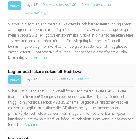
Apr 15
Palmelind Konsult AB
Barnsjuksköterska,
Ansök
vårdavdelning
Vi söker dig som är legitimerad sjuksköterska och har vidareutbildning i barn-
och ungdomssjukvård samt några års erfarenhet av yrket. Uppdraget pågår
mellan vecka 28-31 enligt överenskommelse. Skicka in din ansökan redan idag
– vi ser fram emot att höra från dig! Om Magnifiq Kompetens Vi är ett
bemanningsföretag inom vård och omsorg som sätter kvalitet, trygghet och
omtanke först. Vi värdesätter våra konsulter högt och arbetar för att du ska
känna dig s...
Visa mer
Legitimerad läkare sökes till Hudiksvall
Apr 15
Viva Bemanning AB
Läkare
Ansök
Vi har just nu en tjänst i Hudiksvall för en legitimerad läkare eller ST-läkare
inom primärvården! Som person behöver du vara flexibel, självgående och
trygg i din yrkesroll. Period: V.23-35 Schema: Dagtid Kvalifikationer Vi söker
dig som är legitimerad läkare eller ST-läkare med yrkeserfarenhet inom
primärvården och referenser som kan intyga din kompetens. Du har goda
kunskaper i det svenska språket, både i tal och skrift. Som konsult hos oss och
för det...
Visa mer
Farmaceut