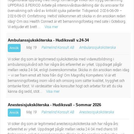
högavlönade uppdrag med riktigt förmånliga villkor och trygg bemanning.
UPPDRAG & PERIOD Arbete på intensivvårdsavdelning där du ansvarar för
övervakning och vård av kritiskt sjuka patienter. Tidsperiod: 2026-06-09 –
2026-09-01 Omfattning: Heltid Välkommen att skicka in din ansökan redan
idag! Om oss Health Connect är ett bemanningsföretag med säte i Göteborg.
Vi erbjuder ett brett ...
Visa mer
Ambulanssjuksköterska - Hudiksvall v.24-34
Maj 19
Palmelind Konsult AB
Ambulanssjuksköterska
Ansök
Vi söker dig som är legitimerad sjuksköterska med vidareutbildning i
ambulanssjukvård och har några års erfarenhet av yrket. Uppdraget pågår
mellan vecka 24-34, enligt överenskommelse. Skicka in din ansökan redan idag
– vi ser fram emot att höra från dig! Om Magnifiq Kompetens Vi är ett
bemanningsföretag inom vård och omsorg som sätter kvalitet, trygghet och
omtanke först. Vi värdesätter våra konsulter högt och arbetar för att du ska
känna dig sedd, stöt...
Visa mer
Anestesisjuksköterska - Hudiksvall - Sommar 2026
Maj 19
Palmelind Konsult AB
Anestesisjuksköterska
Ansök
Vi söker dig som är legitimerad anestesisjuksköterska och har några års
erfarenhet av yrket. Uppdraget pågår mellan vecka 24-34 med chans till